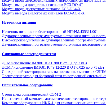
Модуль ввода дифференциальных аналоговых сигналов EC3-D
Модуль вывода дискретных сигналов EC3-DO-4T
Модуль ввода дискретных сигналов EC3-DI-4-Х
Модуль вывода аналоговых сигналов EC3-AO-1-X
Источники питания
Источник питания стабилизированный НПФМ.435311.001
Двунаправленные программируемые источники питания постоян
Высокопроизводительные двунаправленные программируемые 
Двунаправленные программируемые источники постоянного т
Синхронные электродвигатели
ДСМ исполнение IM3081 IC41 380 В от 1,1 до 3 кВт
ДСМГ исполнение IM3681 IC49 12/220 В ОТ 0,025 до 0,75 кВт
Синхронный электродвигатель на постоянных магнитах СДП
Электрогенератор для бортовой сети со встроенной системой с
Испытательное оборудование
Стенд электромеханический СЭМ-2
Испытательный комплекс автоматического тестирования и тер
Комплекс оборудования ИКХ-1 для климатических испытаний 