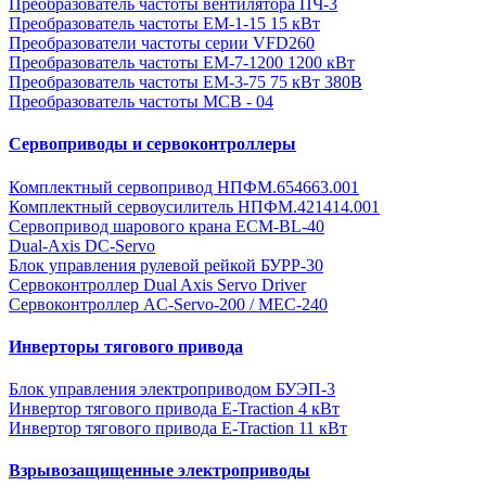
Преобразователь частоты вентилятора ПЧ-3
Преобразователь частоты EM-1-15 15 кВт
Преобразователи частоты серии VFD260
Преобразователь частоты ЕМ-7-1200 1200 кВт
Преобразователь частоты ЕМ-3-75 75 кВт 380В
Преобразователь частоты MCB - 04
Сервоприводы и сервоконтроллеры
Комплектный сервопривод НПФМ.654663.001
Комплектный сервоусилитель НПФМ.421414.001
Сервопривод шарового крана ECM-BL-40
Dual-Axis DC-Servo
Блок управления рулевой рейкой БУРР-30
Сервоконтроллер Dual Axis Servo Driver
Сервоконтроллер AC-Servo-200 / MEC-240
Инверторы тягового привода
Блок управления электроприводом БУЭП-3
Инвертор тягового привода E-Traction 4 кВт
Инвертор тягового привода E-Traction 11 кВт
Взрывозащищенные электроприводы