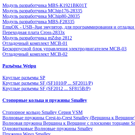
Модуль разработчика MBS-К1921ВК01Т
Модуль разработчика MChip176-28335
Модуль разработчика MChip80-28035
Модуль разработчика MBS-F28335
EmuOK - USB–Jtag эмулятор, для программирования и отладки 
Переходная плата Cross-2833x
Модуль разработчика mZdsp 2812
Отладочный комплект MCB-01
Бескорпусной блок управления электродвигателем MCB-03
Отладочный комплект MCB-02
Разъёмы Weipu
Круглые разъемы SP
Круглые разъемы SF (SF1010/P ... SF2011/P)
Круглые разъемы SF (SF2012 ... SF815B/P)
Стопорные кольца и пружины Smalley
Стопорное кольцо Smalley Серия VSM
Волновые пружины Crest-to-Crest Smalley (Вершина к Вершине
Волновая пружина Вершина к Вершине с плоскими торцами Sm
Одновитковые Волновые пружины Smalley
Пружина Wavo Smalley