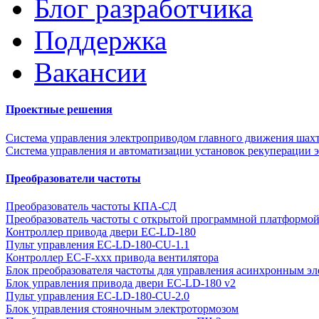
Блог разработчика
Поддержка
Вакансии
Проектные решения
Система управления электроприводом главного движения шах
Система управления и автоматизации установок рекуперации э
Преобразователи частоты
Преобразователь частоты КПА-СД
Преобразователь частоты с открытой программной платформ
Контроллер привода двери EC-LD-180
Пульт управления EC-LD-180-CU-1.1
Контроллер EC-F-xxx привода вентилятора
Блок преобразователя частоты для управления асинхронным эл
Блок управления привода двери EC-LD-180 v2
Пульт управления EC-LD-180-CU-2.0
Блок управления стояночным электротормозом