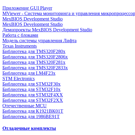
Приложение GUI Player
MViewer - Система мониторинга и управления микропроцессо
MexBIOS Development Studio
MexBIOS Development Studio
Демопроекты MexBIOS Development Studio
Работа с блоками
Модель системы управления Лифта
Texas Instruments
Библиотека для TMS320F280x
Библиотека для TMS320F2806x
Библиотека для TMS320F281x
Библиотека для TMS320F2833x
Библиотека для LM4F23x
STM Electronics
Библиотека для STM32F30x
Библиотека для STM32F10x
Библиотека для STM32F4XX
Библиотека для STM32F2XX
Отечественные MCU
Библиотека для К1921ВК01Т
Библиотека для 1986BE91T
Отладочные комплекты