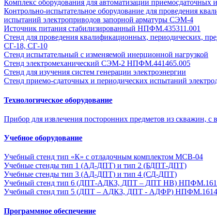
Комплекс оборудования для автоматизации приемосдаточных 
Контрольно-испытательное оборудование для проведения ква
испытаний электроприводов запорной арматуры СЭМ-4
Источник питания стабилизированный НПФМ.435311.001
Стенд для проведения квалификационных, периодических, пре
СГ-18, СГ-10
Стенд испытательный с изменяемой инерционной нагрузкой
Стенд электромеханический СЭМ-2 НПФМ.441465.005
Стенд для изучения систем генерации электроэнергии
Стенд приемо-сдаточных и периодических испытаний электро
Технологическое оборудование
Прибор для извлечения посторонних предметов из скважин, с 
Учебное оборудование
Учебный стенд тип «К» с отладочным комплектом MCB-04
Учебные стенды тип 1 (АД-ДПТ) и тип 2 (БДПТ-ДПТ)
Учебные стенды тип 3 (АД-ДПТ) и тип 4 (СД-ДПТ)
Учебный стенд тип 6 (ДПТ-АДКЗ, ДПТ – ДПТ НВ) НПФМ.161
Учебный стенд тип 5 (ДПТ – АДКЗ, ДПТ - АДФР) НПФМ.1614
Программное обеспечение