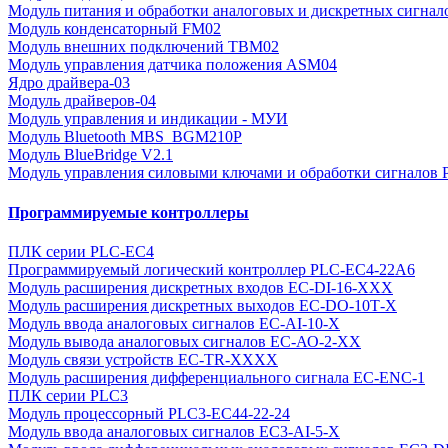
Модуль питания и обработки аналоговых и дискретных сигнал
Модуль конденсаторный FM02
Модуль внешних подключений TBM02
Модуль управления датчика положения ASM04
Ядро драйвера-03
Модуль драйверов-04
Модуль управления и индикации - МУИ
Модуль Bluetooth MBS_BGM210P
Модуль BlueBridge V2.1
Модуль управления силовыми ключами и обработки сигналов
Программируемые контроллеры
ПЛК серии PLC-EC4
Программируемый логический контроллер PLC-EC4-22A6
Модуль расширения дискретных входов EC-DI-16-XХХ
Модуль расширения дискретных выходов EC-DО-10Т-X
Модуль ввода аналоговых сигналов EC-АI-10-X
Модуль вывода аналоговых сигналов EC-АО-2-ХХ
Модуль связи устройств EC-TR-XXXX
Модуль расширения дифференциального сигнала EC-ENC-1
ПЛК серии PLC3
Модуль процессорный PLC3-EC44-22-24
Модуль ввода аналоговых сигналов EC3-AI-5-X