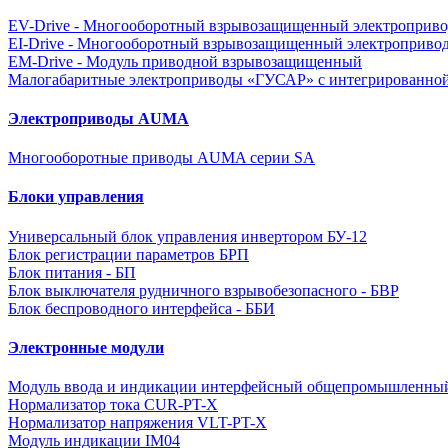
EV-Drive - Многооборотный взрывозащищенный электроприво
EI-Drive - Многооборотный взрывозащищенный электроприво
EM-Drive - Модуль приводной взрывозащищенный
Малогабаритные электроприводы «ГУСАР» с интегрированной
Электроприводы AUMA
Многооборотные приводы AUMA серии SA
Блоки управления
Универсальный блок управления инвертором БУ-12
Блок регистрации параметров БРП
Блок питания - БП
Блок выключателя рудничного взрывобезопасного - БВР
Блок беспроводного интерфейса - ББИ
Электронные модули
Модуль ввода и индикации интерфейсный общепромышленны
Нормализатор тока CUR-PT-X
Нормализатор напряжения VLT-PT-X
Модуль индикации IM04