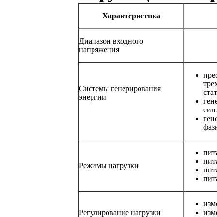
Характеристика
Диапазон входного
напряжения
пре
тре
Системы генерирования
ста
энергии
ген
син
ген
фаз
пит
пит
Режимы нагрузки
пит
пит
изм
Регулирование нагрузки
изм