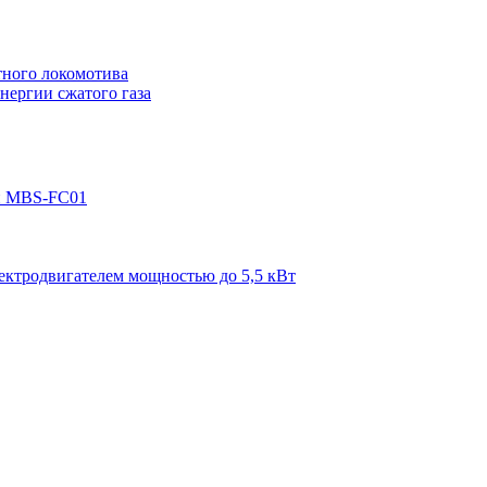
тного локомотива
нергии сжатого газа
ой MBS-FC01
ектродвигателем мощностью до 5,5 кВт