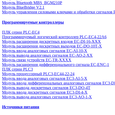
Модуль Bluetooth MBS_BGM210P
Модуль BlueBridge V2.1
Модуль управления силовыми ключами и обработки сигналов
Программируемые контроллеры
ПЛК серии PLC-EC4
Программируемый логический контроллер PLC-EC4-22A6
Модуль расширения дискретных входов EC-DI-16-XХХ
Модуль расширения дискретных выходов EC-DО-10Т-X
Модуль ввода аналоговых сигналов EC-АI-10-X
Модуль вывода аналоговых сигналов EC-АО-2-ХХ
Модуль связи устройств EC-TR-XXXX
Модуль расширения дифференциального сигнала EC-ENC-1
ПЛК серии PLC3
Модуль процессорный PLC3-EC44-22-24
Модуль ввода аналоговых сигналов EC3-AI-5-X
Модуль ввода дифференциальных аналоговых сигналов EC3-D
Модуль вывода дискретных сигналов EC3-DO-4T
Модуль ввода дискретных сигналов EC3-DI-4-Х
Модуль вывода аналоговых сигналов EC3-AO-1-X
Источники питания