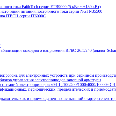
ного тока FaithTech серии FTB9000 (5 кВт ~ ±180 кВт)
источники питания постоянного тока серии NGI N35500
ока ITECH серии IT6000C
М
табилизации выходного напряжения ВГБС-26,5/240 (аналог Schar
мопрогона для электронных устройств при серийном производст
блоков управления электроприводов запорной арматуры
испытаний электроприводов «ЭПЦ-100/400/1000/4000/10000» С
лификационных, периодических, предъявительских и приемосда
дъявительских и приемосдаточных испытаний стартер-генератор