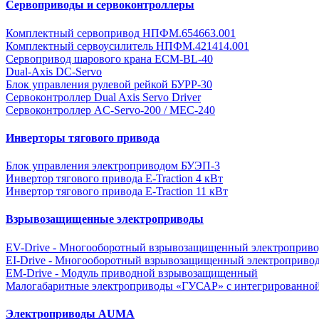
Сервоприводы и сервоконтроллеры
Комплектный сервопривод НПФМ.654663.001
Комплектный сервоусилитель НПФМ.421414.001
Сервопривод шарового крана ECM-BL-40
Dual-Axis DC-Servo
Блок управления рулевой рейкой БУРР-30
Сервоконтроллер Dual Axis Servo Driver
Сервоконтроллер AC-Servo-200 / MEC-240
Инверторы тягового привода
Блок управления электроприводом БУЭП-3
Инвертор тягового привода E-Traction 4 кВт
Инвертор тягового привода E-Traction 11 кВт
Взрывозащищенные электроприводы
EV-Drive - Многооборотный взрывозащищенный электроприво
EI-Drive - Многооборотный взрывозащищенный электроприво
EM-Drive - Модуль приводной взрывозащищенный
Малогабаритные электроприводы «ГУСАР» с интегрированной
Электроприводы AUMA