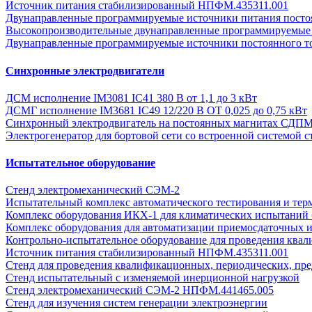
Источник питания стабилизированный НПФМ.435311.001
Двунаправленные программируемые источники питания постоян
Высокопроизводительные двунаправленные программируемые 
Двунаправленные программируемые источники постоянного т
Синхронные электродвигатели
ДСМ исполнение IM3081 IC41 380 В от 1,1 до 3 кВт
ДСМГ исполнение IM3681 IC49 12/220 В ОТ 0,025 до 0,75 кВт
Синхронный электродвигатель на постоянных магнитах СДП
Электрогенератор для бортовой сети со встроенной системой с
Испытательное оборудование
Стенд электромеханический СЭМ-2
Испытательный комплекс автоматического тестирования и тер
Комплекс оборудования ИКХ-1 для климатических испытаний 
Комплекс оборудования для автоматизации приемосдаточных 
Контрольно-испытательное оборудование для проведения ква
Источник питания стабилизированный НПФМ.435311.001
Стенд для проведения квалификационных, периодических, пре
Стенд испытательный с изменяемой инерционной нагрузкой
Стенд электромеханический СЭМ-2 НПФМ.441465.005
Стенд для изучения систем генерации электроэнергии