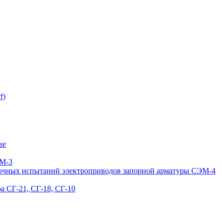
f)
ве
ЭМ-3
точных испытаний электроприводов запорной арматуры СЭМ-4
а СГ-21, СГ-18, СГ-10