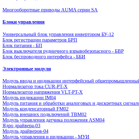
Многооборотные приводы AUMA серии SA
Блоки управления
Универсальный блок управления инвертором БУ-12
Блок регистрации параметров БРП
Блок питания - БП
Блок выключателя рудничного взрывобезопасного - БВР
Блок беспроводного интерфейса - ББИ
Электронные модули
Модуль ввода и индикации интерфейсный общепромышленны
Нормализатор тока CUR-PT-X
Нормализатор напряжения VLT-PT-X
Модуль индикации IM04
Модуль питания и обработки аналоговых и дискретных сигнал
Модуль конденсаторный FM02
Модуль внешних подключений TBM02
Модуль управления датчика положения ASM04
Ядро драйвера-03
Модуль драйверов-04
Модуль управления и индикации - МУИ