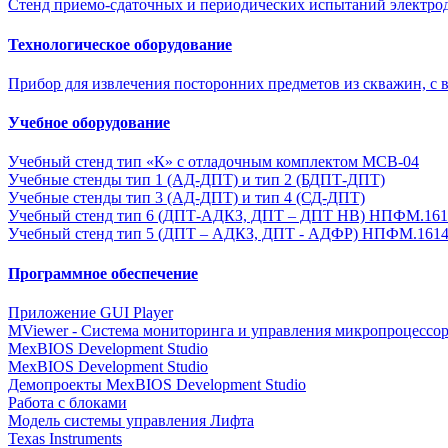
Стенд приемо-сдаточных и периодических испытаний электро
Технологическое оборудование
Прибор для извлечения посторонних предметов из скважин, с 
Учебное оборудование
Учебный стенд тип «К» с отладочным комплектом MCB-04
Учебные стенды тип 1 (АД-ДПТ) и тип 2 (БДПТ-ДПТ)
Учебные стенды тип 3 (АД-ДПТ) и тип 4 (СД-ДПТ)
Учебный стенд тип 6 (ДПТ-АДКЗ, ДПТ – ДПТ НВ) НПФМ.161
Учебный стенд тип 5 (ДПТ – АДКЗ, ДПТ - АДФР) НПФМ.1614
Программное обеспечение
Приложение GUI Player
MViewer - Система мониторинга и управления микропроцессо
MexBIOS Development Studio
MexBIOS Development Studio
Демопроекты MexBIOS Development Studio
Работа с блоками
Модель системы управления Лифта
Texas Instruments