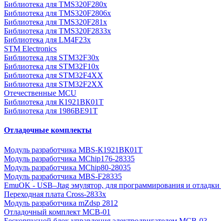
Библиотека для TMS320F280x
Библиотека для TMS320F2806x
Библиотека для TMS320F281x
Библиотека для TMS320F2833x
Библиотека для LM4F23x
STM Electronics
Библиотека для STM32F30x
Библиотека для STM32F10x
Библиотека для STM32F4XX
Библиотека для STM32F2XX
Отечественные MCU
Библиотека для К1921ВК01Т
Библиотека для 1986BE91T
Отладочные комплекты
Модуль разработчика MBS-К1921ВК01Т
Модуль разработчика MChip176-28335
Модуль разработчика MChip80-28035
Модуль разработчика MBS-F28335
EmuOK - USB–Jtag эмулятор, для программирования и отладки 
Переходная плата Cross-2833x
Модуль разработчика mZdsp 2812
Отладочный комплект MCB-01
Бескорпусной блок управления электродвигателем MCB-03