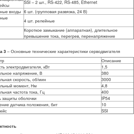
SSI – 2 шт., RS-422, RS-485, Ethernet
ейсы
тные входы
6 шт. (групповая развязка, 24 В)
тные
4 шт. релейные
Короткое замыкание (аппаратная), длительное
превышение тока, перегрев, перенапряжение
а 3
– Основные технические характеристики серводвигателя
тр
Описание
ь электродвигателя, кВт
1,5
льное напряжение, В
380
ьная скорость, об/мин
3000
льный момент, Нм
4,8
ьная частота тока, Гц
400
ь защиты оболочки
IP54
ние датчика положения, бит
10
ейс
SSI
ктность