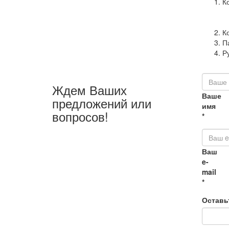
К
К
П
Р
Ждем Ваших
Ваше
предложений или
имя
вопросов!
*
Ваш
e-
mail
*
Оставь