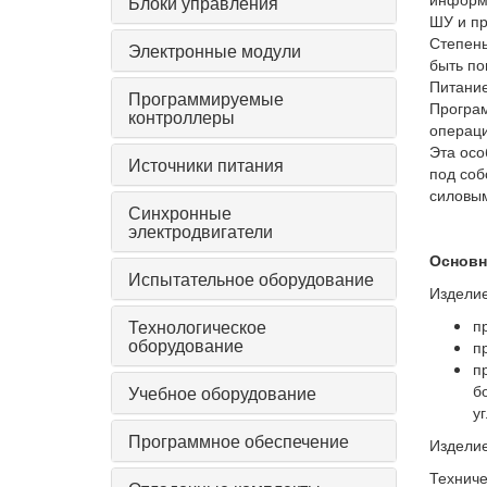
Блоки управления
ШУ и пр
Степень
Электронные модули
быть по
Питание
Программируемые
Програм
контроллеры
операци
Эта осо
Источники питания
под соб
силовым
Синхронные
электродвигатели
Основн
Испытательное оборудование
Изделие
Технологическое
п
оборудование
п
п
б
Учебное оборудование
уг
Программное обеспечение
Изделие
Техниче