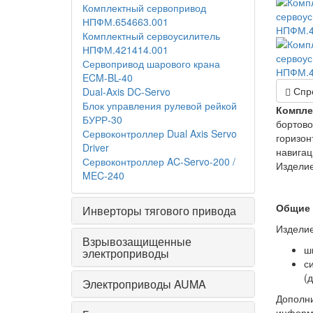
Комплектный сервопривод
НПФМ.654663.001
Комплектный сервоусилитель
НПФМ.421414.001
Сервопривод шарового крана
ECM-BL-40
Спр
Dual-Axis DC-Servo
Блок управления рулевой рейкой
Компле
БУРР-30
бортово
Сервоконтроллер Dual Axis Servo
горизон
Driver
навигац
Сервоконтроллер AC-Servo-200 /
Изделие
MEC-240
Общие 
Инверторы тягового привода
Изделие
Взрывозащищенные
ш
электроприводы
с
(
Электроприводы AUMA
Дополни
информ