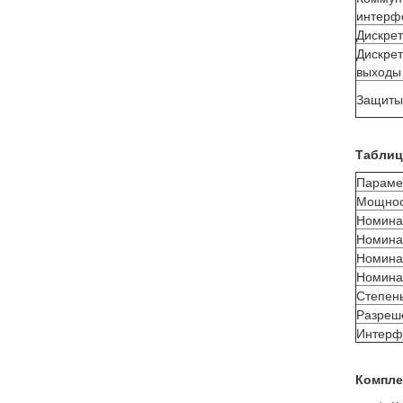
интерф
Дискре
Дискре
выходы
Защиты
Таблиц
Параме
Мощност
Номина
Номинал
Номина
Номинал
Степен
Разреше
Интерф
Компле