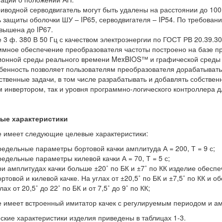
иводной серводвигатель могут быть удалены на расстоянии до 100
 защиты оболочки ШУ – IP65, серводвигателя – IP54. По требован
вышена до IP67.
 3 ф. 380 В 50 Гц с качеством электроэнергии по ГОСТ РВ 20.39.30
мное обеспечение преобразователя частоты построено на базе пр
онной среды реального времени MexBIOS™ и графической среды
бенность позволяет пользователям преобразователя дорабатывать
ственные задачи, в том числе разрабатывать и добавлять собстве
 инвертором, так и уровня программно-логического контроллера д
ые характеристики
 имеет следующие целевые характеристики:
редельные параметры бортовой качки амплитуда А = 200, Т = 9 с;
редельные параметры килевой качки А = 70, Т = 5 с;
ри амплитудах качки больше ±20˚ по БК и ±7˚ по КК изделие обесп
ортовой и килевой качке. На углах от ±20,5˚ по БК и ±7,5˚ по КК и
лах от 20,5˚ до 22˚ по БК и от 7,5˚ до 9˚ по КК;
 имеет встроенный имитатор качек с регулируемым периодом и а
ские характеристики изделия приведены в таблицах 1-3.