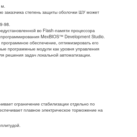
 м.
ию заказчика степень защиты оболочки ШУ может
9-98.
едустановленной во Flash-памяти процессора
 программирования MexBIOS™ Development Studio.
 программное обеспечение, оптимизировать его
нные программные модули как уровня управления
ля решения задач локальной автоматизации.
ечивает ограничение стабилизации отдельно по
 обеспечивает плавное электрическое торможение на
мплитудой.