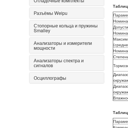
Отладочные комплекты
Таблиц
Разъёмы Weipu
Параме
Номина
Стопорные кольца и пружины
Допуст
Smalley
Номинал
Максим
Анализаторы и измерители
(средне
мощности
Номина
Степен
Анализаторы спектра и
сигналов
Тормоз
Диапаз
Осциллографы
окружа
Диапаз
окружа
Влажнос
Таблиц
Параме
Коммун