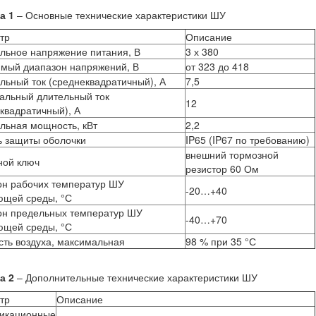
а 1
– Основные технические характеристики ШУ
тр
Описание
льное напряжение питания, В
3 х 380
имый диапазон напряжений, В
от 323 до 418
ьный ток (среднеквадратичный), А
7,5
альный длительный ток
12
квадратичный), А
льная мощность, кВт
2,2
ь защиты оболочки
IP65 (IP67 по требованию)
внешний тормозной
ной ключ
резистор 60 Ом
он рабочих температур ШУ
-20…+40
ющей среды, °С
он предельных температур ШУ
-40…+70
ющей среды, °С
ть воздуха, максимальная
98 % при 35 °С
а 2
– Дополнительные технические характеристики ШУ
тр
Описание
икационные