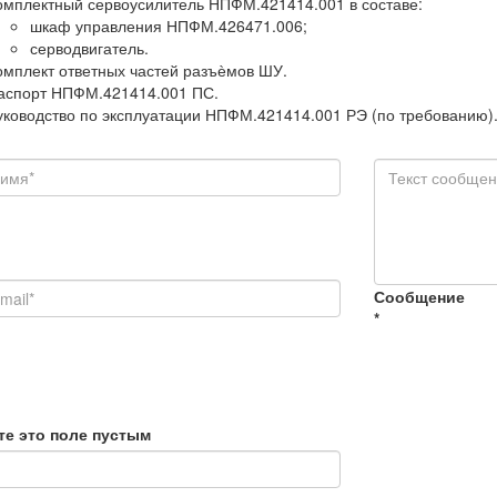
омплектный сервоусилитель НПФМ.421414.001 в составе:
шкаф управления НПФМ.426471.006;
серводвигатель.
омплект ответных частей разъѐмов ШУ.
аспорт НПФМ.421414.001 ПС.
уководство по эксплуатации НПФМ.421414.001 РЭ (по требованию)
Сообщение
*
те это поле пустым