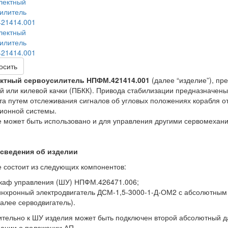
осить
ктный сервоусилитель НПФМ.421414.001
(далее “изделие”), пр
й или килевой качки (ПБКК). Привода стабилизации предназначены 
та путем отслеживания сигналов об угловых положениях корабля о
ионной системы.
 может быть использовано и для управления другими сервомехан
сведения об изделии
 состоит из следующих компонентов:
каф управления (ШУ) НПФМ.426471.006;
инхронный электродвигатель ДСМ-1,5-3000-1-Д-ОМ2 с абсолютным
далее серводвигатель).
тельно к ШУ изделия может быть подключен второй абсолютный д
ации о положении АП.