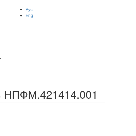
Рус
Eng
-
ь НПФМ.421414.001