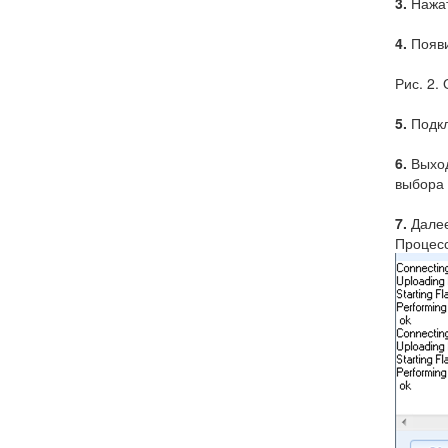
3.
Нажат
4.
Появи
Рис. 2.
5.
Подкл
6.
Выход
выбора
7.
Далее
Процесс