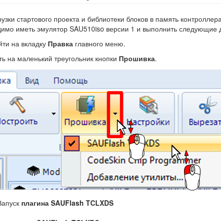
рузки стартового проекта и библиотеки блоков в память контролле
имо иметь эмулятор SAU510iso версии 1 и выполнить следующие 
ти на вкладку
Правка
главного меню.
ь на маленький треугольник кнопки
Прошивка
.
 Запуск
плагина SAUFlash TCLXDS