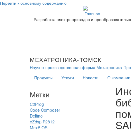
Перейти к основному содержанию
Разработка электроприводов и преобразовательн
МЕХАТРОНИКА-ТОМСК
Научно-производственная фирма
Мехатроника-Про
Продукты
Услуги
Новости
О компании
Инс
Метки
би
C2Prog
по
Code Composer
Delfino
SA
eZdsp F2812
MexBIOS