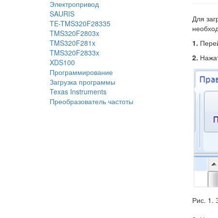
Электропривод
SAURIS
Для заг
TE-TMS320F28335
необход
TMS320F2803x
TMS320F281x
1.
Перей
TMS320F2833x
2.
Нажат
XDS100
Программирование
Загрузка программы
Texas Instruments
Преобразователь частоты
Рис. 1.