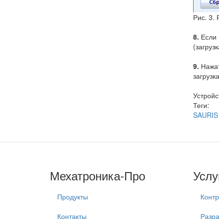
Рис. 3.
8.
Если 
(загруз
9.
Нажат
загрузк
Устройс
Теги:
SAURIS
Мехатроника-Про
Услу
Продукты
Контр
Контакты
Разра