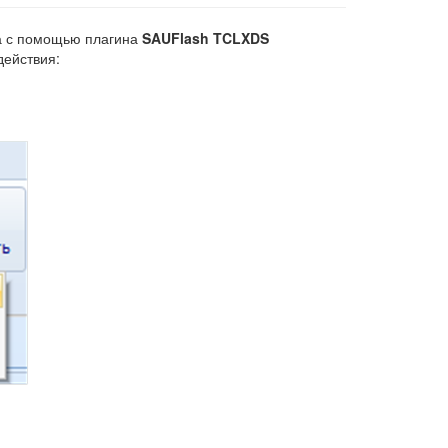
ра с помощью плагина
SAUFlash TCLXDS
действия: