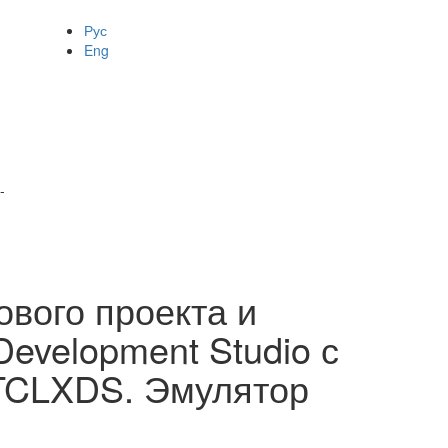
Рус
Eng
-
ового проекта и
evelopment Studio с
TCLXDS. Эмулятор