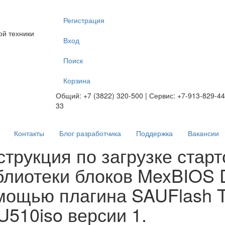
Регистрация
ой техники
Вход
Поиск
Корзина
Общий: +7 (3822) 320-500 | Сервис: +7-913-829-44
33
Контакты
Блог разработчика
Поддержка
Вакансии
трукция по загрузке старт
блиотеки блоков MexBIOS D
мощью плагина SAUFlash 
U510iso версии 1.